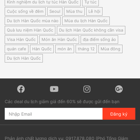
Kinh nghiệm du lịch tự túc Hàn Quốc
Tự túc
Cuộc sống về đêm
Seoul
Mùa thu
Lễ hội
Du lịch Hàn Quốc mùa nào
Mùa du lịch Hàn Quốc
Quà lưu niệm Hàn Quốc
Du lịch Hàn Quốc không cần visa
Visa Hàn Quốc
Món ăn Hàn Quốc
địa điểm sống ảo
quán cafe
Hàn Quốc
món ăn
tháng 12
Mùa đông
Du lịch Hàn Quốc
Các deal du lịch giảm giá đến 60% sẽ được gửi đến bạn
Đăng ký
Phản ánh chất lượng dịch vụ:
0917.878.080
(Phó Tổng Giám