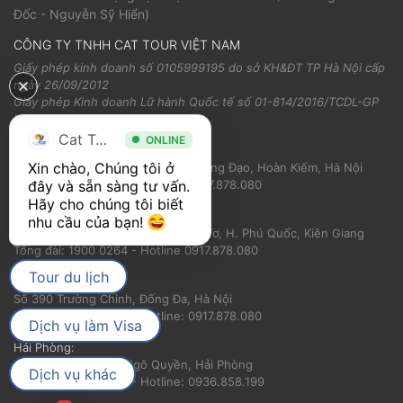
Đốc - Nguyễn Sỹ Hiển)
CÔNG TY TNHH CAT TOUR VIỆT NAM
Giấy phép kinh doanh số 0105999195 do sở KH&ĐT TP Hà Nội cấp
ngày 26/09/2012
Giấy phép Kinh doanh Lữ hành Quốc tế số 01-814/2016/TCDL-GP
LHQT
Cat Tour
ONLINE
Trụ sở chính:
Xin chào, Chúng tôi ở 
Tầng 21, Capital Tower 109 Trần Hưng Đạo, Hoàn Kiếm, Hà Nội
đây và sẵn sàng tư vấn. 
Tổng đài: 1900 0264 - Hotline: 0917.878.080
Hãy cho chúng tôi biết 
Phú Quốc:
nhu cầu của bạn! 
Tổ 4, Đ. Trần Hưng Đạo, P. Dương Tơ, H. Phú Quốc, Kiên Giang
Tổng đài: 1900 0264 - Hotline 0917.878.080
Tour du lịch
Hà Nội:
Số 390 Trường Chinh, Đống Đa, Hà Nội
Tổng đài: 1900 0264 - Hotline: 0917.878.080
Dịch vụ làm Visa
Hải Phòng:
Số 56 Nguyễn Trãi, Ngô Quyền, Hải Phòng
Dịch vụ khác
Tổng đài: 1900 0264 - Hotline: 0936.858.199