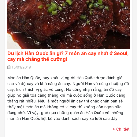
Du lịch Hàn Quốc ăn gì? 7 món ăn cay nhất ở Seoul,
cay mà chẳng thể cưỡng!
15/01/2019
Món ăn Hàn Quốc, hay khẩu vị người Hàn Quốc được đánh giá
cao về độ cay và khả năng ăn cay. Người Hàn vô cùng chuộng đồ
cay, kích thích vị giác vô cùng. Họ công nhận rằng, ăn đồ cay
giúp họ giải tỏa căng thẳng khi mà cuộc sống ở Hàn Quốc căng
thẳng rất nhiều. Nếu là một người ăn cay thì chắc chắn bạn sẽ
thấy một món ăn mà không có vị cay thì không còn ngon nữa
đúng chứ. Vì vậy, ghé qua những quán ăn Hàn Quốc với những
món ăn Hàn Quốc liệt kê vào danh sách cay xé lưỡi sau đây.
Chi tiết