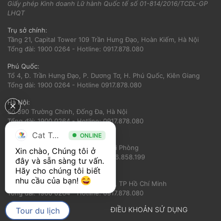
Giấy phép Kinh doanh Lữ hành Quốc tế số 01-814/2016/TCDL-GP
LHQT
Trụ sở chính:
Tầng 21, Capital Tower 109 Trần Hưng Đạo, Hoàn Kiếm, Hà Nội
Tổng đài: 1900 0264 - Hotline: 0917.878.080
Phú Quốc:
Tổ 4, Đ. Trần Hưng Đạo, P. Dương Tơ, H. Phú Quốc, Kiên Giang
Tổng đài: 1900 0264 - Hotline 0917.878.080
Hà Nội:
Số 390 Trường Chinh, Đống Đa, Hà Nội
Tổng đài: 1900 0264 - Hotline: 0917.878.080
Cat Tour
ONLINE
Hải Phòng:
Số 56 Nguyễn Trãi, Ngô Quyền, Hải Phòng
Xin chào, Chúng tôi ở 
Tổng đài: 1900 0264 - Hotline: 0936.858.199
đây và sẵn sàng tư vấn. 
Hãy cho chúng tôi biết 
Hồ Chí Minh:
nhu cầu của bạn! 
360 Nguyễn Thị Minh Khai, Quận 3, TP Hồ Chí Minh
Tổng đài: 1900 0264 - Hotline: 0917.878.080
VỀ CATTOUR
ĐIỀU KHOẢN SỬ DỤNG
Tour du lịch