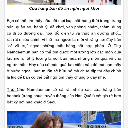
Cửa hàng bán đồ ăn nghi ngút khói
Bạn có thể tìm thấy hầu hết mọi loại mặt hàng thời trang, trang
sức, quần áo, hành lý, đồ chơi, văn phòng phẩm, thảm, dụng
cụ đi bộ đường dài, hoa, đồ điện tử và thức ăn đường phố,..
rất rất nhiều chính vì thế mà người ta mới ví rằng nơi đây bán
"cả vũ trụ" ngoài những mặt hàng bất hợp pháp. Ở Chợ
Namdaemun bạn có thể tìm được một lượng lớn các món quà
lưu niệm, rất lý tưởng là nơi bạn mua những món quà về cho
người thân. Hay nếu có món quà lưu niệm nào đó mà bạn thấy
ở nước ngoài, bạn muốn sở hữu nó mà chưa dịp thì đây chính
là lúc để bạn có thể bất ngờ tìm thấy chúng ở đây nhé.
Tip:
Chợ Namdaemun có cả rất nhiều các cửa hàng bán
hanbok (trang phục truyền thống của Hàn Quốc) với giá rẻ hơn
bất kỳ nơi nào khác ở Seoul.