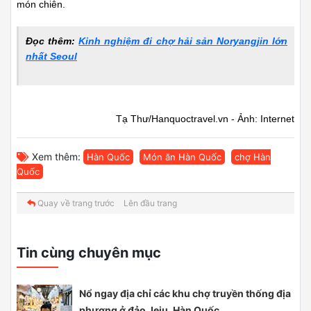
món chiên.
Đọc thêm:
Kinh nghiệm đi chợ hải sản Noryangjin lớn
nhất Seoul
Tạ Thư/Hanquoctravel.vn - Ảnh: Internet
Xem thêm:
Hàn Quốc
Món ăn Hàn Quốc
chợ Hàn
Quốc
Quay về trang trước
Lên đầu trang
Tin cùng chuyên mục
Nổ ngay địa chỉ các khu chợ truyền thống địa
phương ở đảo Jeju, Hàn Quốc