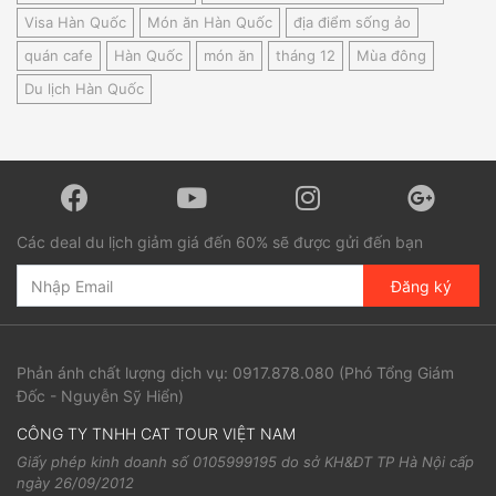
Visa Hàn Quốc
Món ăn Hàn Quốc
địa điểm sống ảo
quán cafe
Hàn Quốc
món ăn
tháng 12
Mùa đông
Du lịch Hàn Quốc
Các deal du lịch giảm giá đến 60% sẽ được gửi đến bạn
Đăng ký
Phản ánh chất lượng dịch vụ:
0917.878.080
(Phó Tổng Giám
Đốc - Nguyễn Sỹ Hiển)
CÔNG TY TNHH CAT TOUR VIỆT NAM
Giấy phép kinh doanh số 0105999195 do sở KH&ĐT TP Hà Nội cấp
ngày 26/09/2012