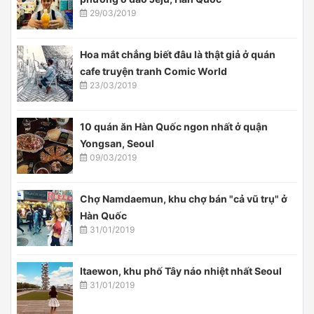
29/03/2019
Hoa mắt chẳng biết đâu là thật giả ở quán
cafe truyện tranh Comic World
23/03/2019
10 quán ăn Hàn Quốc ngon nhất ở quận
Yongsan, Seoul
09/03/2019
Chợ Namdaemun, khu chợ bán "cả vũ trụ" ở
Hàn Quốc
31/01/2019
Itaewon, khu phố Tây náo nhiệt nhất Seoul
31/01/2019