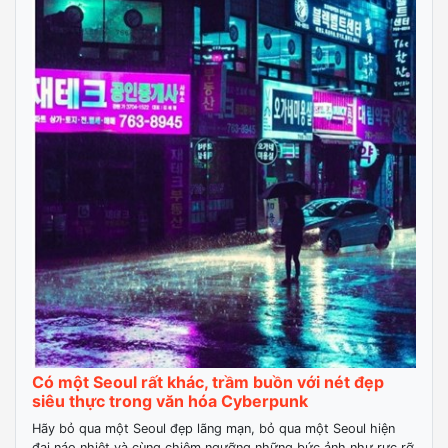
Có một Seoul rất khác, trầm buồn với nét đẹp
siêu thực trong văn hóa Cyberpunk
Hãy bỏ qua một Seoul đẹp lãng mạn, bỏ qua một Seoul hiện
đại náo nhiệt và cùng chiêm ngưỡng những bức ảnh như rực rỡ