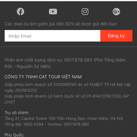
Các deal du lịch giảm giá đến 60% sẽ được gửi đến bạn
Đăng ký
Phản ánh chất lượng dịch vụ:
0917.878.080
(Phó Tổng Giám
Đốc - Nguyễn Sỹ Hiển)
CÔNG TY TNHH CAT TOUR VIỆT NAM
Giấy phép kinh doanh số 0105999195 do sở KH&ĐT TP Hà Nội cấp
ngày 26/09/2012
Giấy phép Kinh doanh Lữ hành Quốc tế số 01-814/2016/TCDL-GP
LHQT
Trụ sở chính:
Tầng 21, Capital Tower 109 Trần Hưng Đạo, Hoàn Kiếm, Hà Nội
Tổng đài: 1900 0264 - Hotline: 0917.878.080
Phú Quốc: