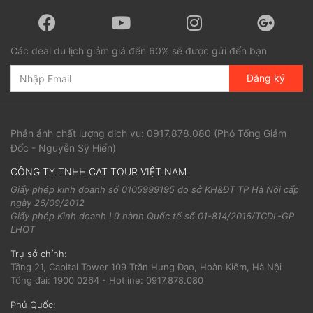
Các deal du lịch giảm giá đến 60% sẽ được gửi đến bạn
Đăng ký
Phản ánh chất lượng dịch vụ:
0917.878.080
(Phó Tổng Giám
Đốc - Nguyễn Sỹ Hiển)
CÔNG TY TNHH CAT TOUR VIỆT NAM
Giấy phép kinh doanh số 0105999195 do sở KH&ĐT TP Hà Nội cấp
ngày 26/09/2012
Giấy phép Kinh doanh Lữ hành Quốc tế số 01-814/2016/TCDL-GP
LHQT
Trụ sở chính:
Tầng 21, Capital Tower 109 Trần Hưng Đạo, Hoàn Kiếm, Hà Nội
Tổng đài: 1900 0264 - Hotline: 0917.878.080
Phú Quốc: