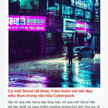
Có một Seoul rất khác, trầm buồn với nét đẹp
siêu thực trong văn hóa Cyberpunk
Hãy bỏ qua một Seoul đẹp lãng mạn, bỏ qua một Seoul hiện
đại náo nhiệt và cùng chiêm ngưỡng những bức ảnh như rực rỡ